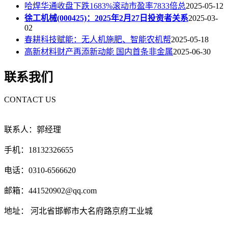
哈焊华通收盘下跌1683%滚动市盈率7833倍总
2025-05-12
徐工机械(000425)：2025年2月27日投资者关系
2025-03-
02
春耕科技赋能：无人机施肥、智能农机帮
2025-05-18
高新材料财产再添新动能 国内首条非金属
2025-06-30
联系我们
CONTACT US
联系人：郭经理
手机：18132326655
电话：0310-6566620
邮箱：441520902@qq.com
地址： 河北省邯郸市大名府路京府工业城