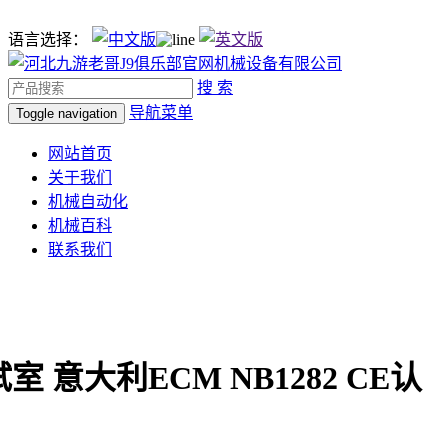
语言选择：
搜 索
导航菜单
Toggle navigation
网站首页
关于我们
机械自动化
机械百科
联系我们
室 意大利ECM NB1282 CE认