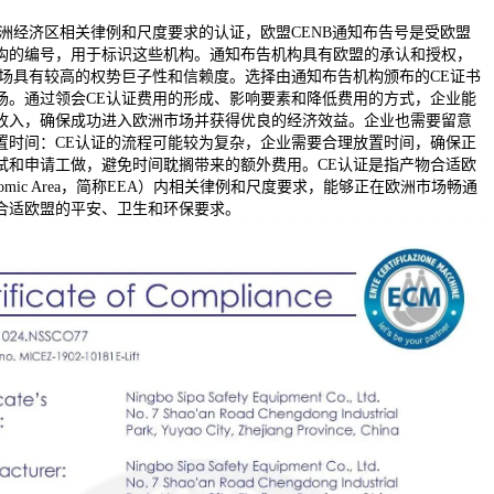
经济区相关律例和尺度要求的认证，欧盟CENB通知布告号是受欧盟
构的编号，用于标识这些机构。通知布告机构具有欧盟的承认和授权，
市场具有较高的权势巨子性和信赖度。选择由通知布告机构颁布的CE证书
场。通过领会CE认证费用的形成、影响要素和降低费用的方式，企业能
收入，确保成功进入欧洲市场并获得优良的经济效益。企业也需要留意
置时间：CE认证的流程可能较为复杂，企业需要合理放置时间，确保正
试和申请工做，避免时间耽搁带来的额外费用。CE认证是指产物合适欧
Economic Area，简称EEA）内相关律例和尺度要求，能够正在欧洲市场畅通
合适欧盟的平安、卫生和环保要求。