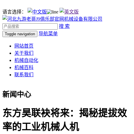
语言选择：
搜 索
导航菜单
Toggle navigation
网站首页
关于我们
机械自动化
机械百科
联系我们
新闻中心
东方昊联袂将来：揭秘提拔效
率的工业机械人机