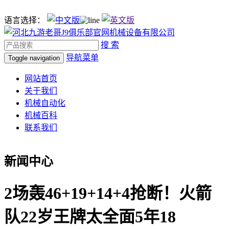
语言选择：
搜 索
导航菜单
Toggle navigation
网站首页
关于我们
机械自动化
机械百科
联系我们
新闻中心
2场轰46+19+14+4抢断！火箭
队22岁王牌太全面5年18