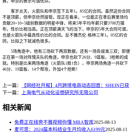
赛，申京的表示可谓优异。
客岁炎天，火箭队和申京签下五年1。85亿的合同。虽然这份合同
不是顶薪，但申京欣然接管。现正在看来，一位能正在季后赛里场均
贡献20+10+5级别数据的明星中锋，将来5年平均年薪只要3700万摆
布，性价比相当高。正在顶薪满天飞的当下，申京的5年大合同可谓，
也是火箭队中最具性价比的合同。反不雅杰伦·格林三年1。05亿的合
同，比拟之下就减色很多。
5场角逐中，他有三场砍下两双数据，还有一场告竣准三双；即便
正在第一场对阵懦夫队的角逐，申京也砍下26分、9篮板、3抢断的成
就。特别是比来两场角逐（火箭队1胜1负），申京两场角逐一共砍下
46分、19篮板、14个帮攻，外加4个抢断！
上一篇：
【网经社月报】4月跨境电商动态回首：SHEIN已获
下一篇：
上海电气从动化设想研究所无限公司
相关新闻
免费正在线旁不雅视频你懂 MBA智库
2025-08-13
麦可思：2024届本科结业生月均收入6199元
2025-08-11