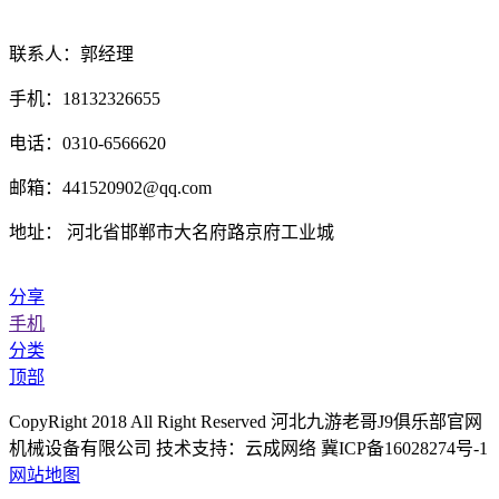
联系人：郭经理
手机：18132326655
电话：0310-6566620
邮箱：441520902@qq.com
地址： 河北省邯郸市大名府路京府工业城
分享
手机
分类
顶部
CopyRight 2018 All Right Reserved 河北九游老哥J9俱乐部官网
机械设备有限公司 技术支持：云成网络 冀ICP备16028274号-1
网站地图