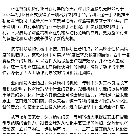
正在智能设备行业日新月异的今天，深圳深蓝精机无限公司于
2025年2月18日正式获得了一项名为“机械手”的专利，这一手艺的推出
标记着智能制制范畴又一个主要里程碑。深蓝精机成立于2005年，位
于深圳市，具有丰硕的行业布景和手艺积淀。此次获批的机械手专
利，不只展现了深蓝精机正在机械从动化范畴的立异，更为整个行业
的智能化和从动化成长供给了新的契机。
该专利涉及的机械手系统具有多项显著特点，如高矫捷性和高精
度的抓取能力。这款机械手可实现360度扭转及多度的操做，合用于各
类复杂下的功课，可以或许大幅提超出跨越产效率，并降低人工成
本。这一设想正在提拔用户操做便当性的同时，确保了功课的平安
性，降低了因人工功课而导致的错误和变乱风险。
业内阐发人士指出，深蓝精机的机械手专利不只对其本身成长有
着积极影响，也将鞭策整个行业的变化。跟着机械手机能的提拔和使
用场景的多元化，行业内其他企业可能会遭到压力，特别是那些未能
跟上手艺前进的制制商。持久来看，这一专利的推出将鞭策从动化设
备的普及，促使更多企业投入研发，进而提拔整个行业的全体程度。
从市场角度来看，深蓝精机的这一专利将极大地提拔其正在智能
制制范畴的合作力。跟着全球对从动化手艺需求的添加，深蓝精机将
借帮这一立异产物进一步拓展市场，同时，正在面临其他从动化设备