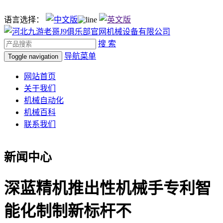
语言选择：
搜 索
导航菜单
Toggle navigation
网站首页
关于我们
机械自动化
机械百科
联系我们
新闻中心
深蓝精机推出性机械手专利智
能化制制新标杆不