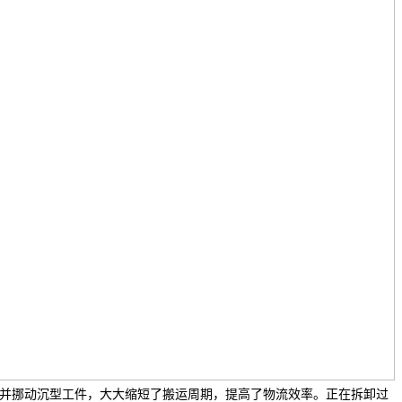
取并挪动沉型工件，大大缩短了搬运周期，提高了物流效率。正在拆卸过