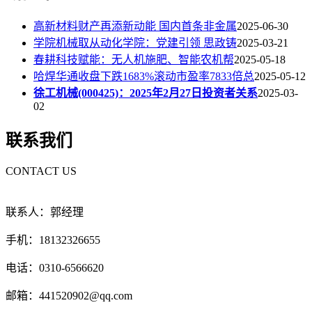
高新材料财产再添新动能 国内首条非金属
2025-06-30
学院机械取从动化学院：党建引领 思政铸
2025-03-21
春耕科技赋能：无人机施肥、智能农机帮
2025-05-18
哈焊华通收盘下跌1683%滚动市盈率7833倍总
2025-05-12
徐工机械(000425)：2025年2月27日投资者关系
2025-03-
02
联系我们
CONTACT US
联系人：郭经理
手机：18132326655
电话：0310-6566620
邮箱：441520902@qq.com