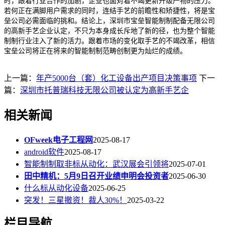
时，跟着行业合作的加剧，企业也面对着不竭更新升级产物的压力。
若何正在满脚用户需求的同时，连结手艺的前瞻性和矫捷性，将是宝
垒公司必需面临的挑和。结论上，深圳市宝垒智能制制配备无限公司
的高新手艺企业认定，不只为本身成长斥地了新的径，也为整个智能
制制行业注入了新的活力。跟着市场的变化取手艺的不竭改革，相信
宝垒公司将正在将来的智能制制范畴创制更为灿烂的成绩。
上一篇：
年产5000台（套）化工设备出产项目决策事项
下一
篇：
深圳市托普瑞科技无限公司被认定为高新手艺企
相关新闻
OFweek电子工程网
2025-08-17
android软件
2025-08-17
智能制制取非标从动化：武汉展会引领将
2025-07-01
田中精机：5月9日召开业绩申明会投资者
2025-06-30
什么标从动化设备
2025-06-25
突发！三星撤资！裁人30%！
2025-03-22
栏目导航