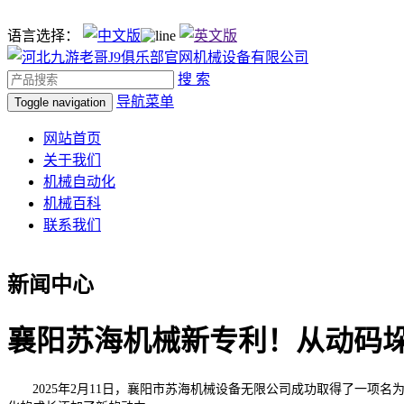
语言选择：
搜 索
导航菜单
Toggle navigation
网站首页
关于我们
机械自动化
机械百科
联系我们
新闻中心
襄阳苏海机械新专利！从动码垛
2025年2月11日，襄阳市苏海机械设备无限公司成功取得了一项名为“从