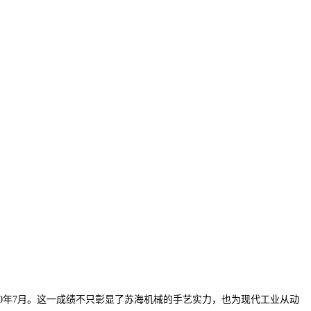
2020年7月。这一成绩不只彰显了苏海机械的手艺实力，也为现代工业从动