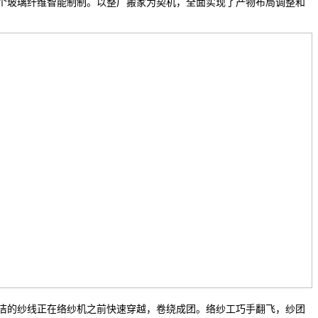
个玻璃纤维智能制制。以整厂搬家为契机，全面实现了产物布局调整和
的纱线正在络纱机之前快速穿越，卷绕成团。络纱工巧手翻飞，纱团