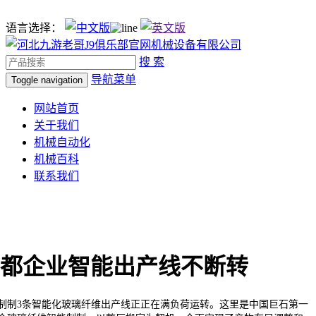
语言选择：
搜 索
导航菜单
Toggle navigation
网站首页
关于我们
机械自动化
机械百科
联系我们
成都企业智能出产线不断转
制3条智能化玻璃纤维出产线正正在满负荷运转。这里是中国巨石第一