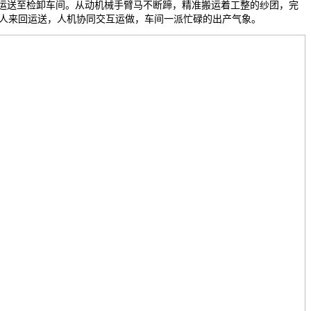
运送至检卸车间。从动机械手臂马不断蹄，精准搬运着工整的纱团，完
械人来回运送，人机协同交互运做，车间一派忙碌的出产气象。