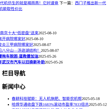
代机仿生的就是褐雨燕！它时速竟
下一篇：
西门子推出新一代
：提拔机能取性价比
！南京十大“低密盘”送来
2025-08-10
离开病院哪家好
2025-08-10
皮炎三甲病院哪家好
2025-08-07
沿八分山—汤逊湖结构！
2025-08-07
援拖车脱困-道救援加油
2025-05-26
5年武汉市汽车以旧换新补助
2025-05-26
栏目导航
新闻中心
春耕科技赋能：无人机施肥、智能农机帮
2025-05-18
哈焊华通收盘下跌1683%滚动市盈率7833倍总
2025-05-12