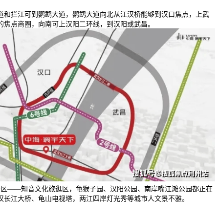
和拦江可到鹦鹉大道，鹦鹉大道向北从江汉桥能够到汉口焦点，上武
的焦点商圈，向南可上汉阳二环线，到汉阳或武昌。
景区——知音文化旅逛区，龟猴子园、汉阳公园、南岸嘴江滩公园都正在
汉长江大桥、龟山电视塔，两江四岸灯光秀等城市人文景不雅。