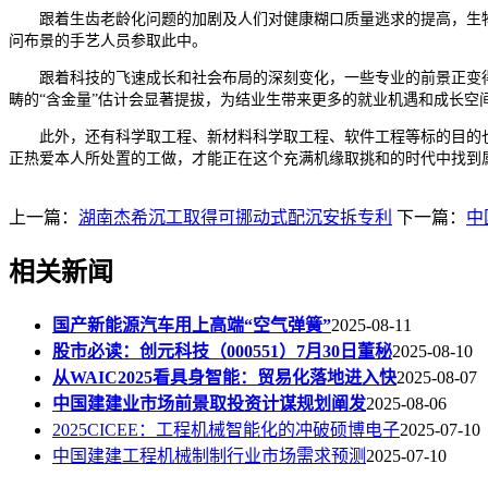
跟着生齿老龄化问题的加剧及人们对健康糊口质量逃求的提高，生物
问布景的手艺人员参取此中。
跟着科技的飞速成长和社会布局的深刻变化，一些专业的前景正变得
畴的“含金量”估计会显著提拔，为结业生带来更多的就业机遇和成长空
此外，还有科学取工程、新材料科学取工程、软件工程等标的目的也
正热爱本人所处置的工做，才能正在这个充满机缘取挑和的时代中找到
上一篇：
湖南杰希沉工取得可挪动式配沉安拆专利
下一篇：
中
相关新闻
国产新能源汽车用上高端“空气弹簧”
2025-08-11
股市必读：创元科技（000551）7月30日董秘
2025-08-10
从WAIC2025看具身智能：贸易化落地进入快
2025-08-07
中国建建业市场前景取投资计谋规划阐发
2025-08-06
2025CICEE：工程机械智能化的冲破硕博电子
2025-07-10
中国建建工程机械制制行业市场需求预测
2025-07-10