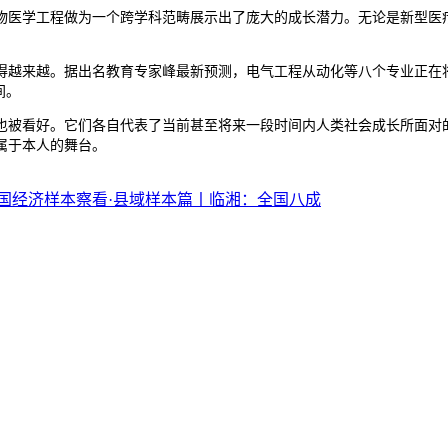
医学工程做为一个跨学科范畴展示出了庞大的成长潜力。无论是新型医疗
越来越。据出名教育专家峰最新预测，电气工程从动化等八个专业正在将
间。
被看好。它们各自代表了当前甚至将来一段时间内人类社会成长所面对的
属于本人的舞台。
国经济样本察看·县域样本篇丨临湘：全国八成