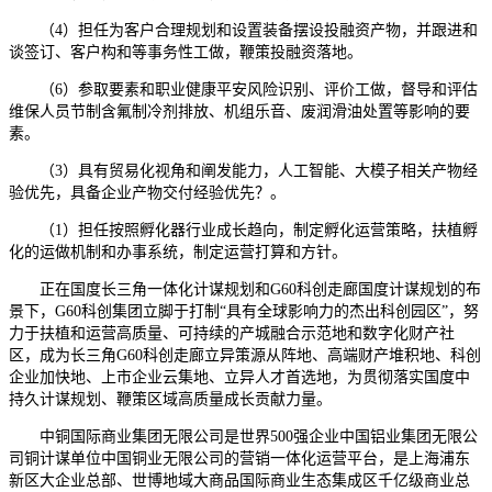
（4）担任为客户合理规划和设置装备摆设投融资产物，并跟进和
谈签订、客户构和等事务性工做，鞭策投融资落地。
（6）参取要素和职业健康平安风险识别、评价工做，督导和评估
维保人员节制含氟制冷剂排放、机组乐音、废润滑油处置等影响的要
素。
（3）具有贸易化视角和阐发能力，人工智能、大模子相关产物经
验优先，具备企业产物交付经验优先？。
（1）担任按照孵化器行业成长趋向，制定孵化运营策略，扶植孵
化的运做机制和办事系统，制定运营打算和方针。
正在国度长三角一体化计谋规划和G60科创走廊国度计谋规划的布
景下，G60科创集团立脚于打制“具有全球影响力的杰出科创园区”，努
力于扶植和运营高质量、可持续的产城融合示范地和数字化财产社
区，成为长三角G60科创走廊立异策源从阵地、高端财产堆积地、科创
企业加快地、上市企业云集地、立异人才首选地，为贯彻落实国度中
持久计谋规划、鞭策区域高质量成长贡献力量。
中铜国际商业集团无限公司是世界500强企业中国铝业集团无限公
司铜计谋单位中国铜业无限公司的营销一体化运营平台，是上海浦东
新区大企业总部、世博地域大商品国际商业生态集成区千亿级商业总