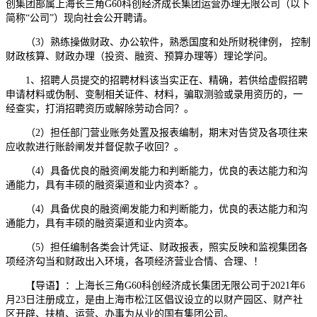
创集团部属上海长三角G60科创经济成长集团运营办理无限公司（以下
简称“公司”）现向社会公开聘请。
（3）熟练操做财政、办公软件，熟悉国度和处所财税律例， 控制
财政核算、财政办理（投资、融资、预算办理等）理论学问。
1、招聘人员提交的招聘材料该当实正在、精确，若供给虚假招聘
申请材料或伪制、变制相关证件、材料，骗取测验或录用资历的，一
经查实，打消招聘资历或解除劳动合同？。
（2）担任部门营业账务处置及报表编制，期末对告贷及各项往来
应收款进行账龄阐发并督促款子收回？。
（4）具备优良的融资阐发能力和判断能力，优良的表达能力和沟
通能力，具有丰硕的融资渠道和业内资本？。
（4）具备优良的融资阐发能力和判断能力，优良的表达能力和沟
通能力，具有丰硕的融资渠道和业内资本。
（5）担任编制各类会计凭证、财政报表，照实反映和监视集团各
项经济勾当和财政出入环境，各项经济营业合情、合理、！
【导语】：上海长三角G60科创经济成长集团无限公司于2021年6
月23日注册成立，是由上海市松江区倡议设立的以财产园区、财产社
区开辟、扶植、运营、办事为从业的国有集团公司。