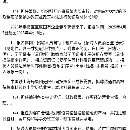
讲。
（4）担任筹谋、组织科开办事系统内部审核，对内审中发觉的不
及格项所采纳的改正或改正办法进行验证及总体节制？。
2025年奉贤区区属国有企业春季聘请来了，报名时间！2025年4月
7日起至2025年4月18日。
1、报名体例：招聘人员自行下载并填写《招聘人员消息登记表》
（见附件，含一寸免冠证件照片），附求职简历、户口簿（户籍证
明）、学历证书（复印件）取教育部学历证书电子注册存案表（具体
操做指南详见）、相关资历证书复印件等材料发送至聘请邮箱：；招
聘人员送达简历时邮件题目按所报“序号+岗亭+姓名+手机号”格局（一
人限报一岗）。
中国铁上海局集团无限公司按照企业成长需要，拟聘请通俗高档
院校本科及以上学历结业生，本次打算聘请 72 人。
（5）担任编制各类会计凭证、财政报表，各项经济营业合情、合
理、。
（4）担任为客户合理规划和设置装备摆设投融资产物，并跟进和
谈签订、客户构和等事务性工做，鞭策投融资落地。
1、招聘人员提交的招聘材料该当实正在、精确，若供给虚假招聘