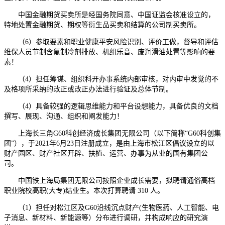
中国金融期货买卖所是经国务院同意、中国证监会核准设立的，
特地处置金融期货、期权等衍生品买卖和结算的公司制买卖所。
（6）参取要素和职业健康平安风险识别、评价工做，督导和评估
维保人员节制含氟制冷剂排放、机组乐音、废润滑油处置等影响的要
素！
（4）担任筹谋、组织科开办事系统内部审核，对内审中发觉的不
及格项所采纳的改正或改正办法进行验证及总体节制。
（4）具备较强的逻辑思维能力和平台设想能力，具备优良的文档
撰写、展现、沟通、组织和阐发能力！
上海长三角G60科创经济成长集团无限公司（以下简称“G60科创集
团”），于2021年6月23日注册成立，是由上海市松江区倡议设立的以
财产园区、财产社区开辟、扶植、运营、办事为从业的国有集团公
司。
中国铁上海局集团无限公司按照企业成长需要，拟聘请通俗高档
职业院校高职(大专)结业生。本次打算聘请 310 人。
（1）担任对松江区及G60沿线沉点财产(生物医药、人工智能、电
子消息、新材料、新能源等）分布进行调研，并构成响应的研究演