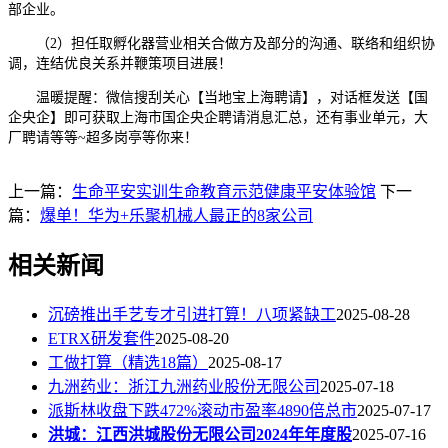
部企业。
（2）担任取孵化器营业相关合做方及部分的沟通、联络和组织协
调，连结优良关系并鞭策项目进展！
温暖提醒：微信搜刮关心【当地宝上海聘请】，对话框发送【国
企央企】即可获取上海市国企央企聘请消息汇总，还有事业单元，大
厂聘请等等~超多岗亭等你来！
上一篇：
生命平安实训生命教育示范健康平安体验馆
下一
篇：
爆单！华为+乐聚机械人最正的8家公司
相关新闻
沉磅推出手艺专才引进打算！八项紧缺工
2025-08-28
ETRX研发套件
2025-08-20
工做打算（精选18篇）
2025-08-17
九洲药业：浙江九洲药业股份无限公司
2025-07-18
派斯林收盘下跌472%滚动市盈率4890倍总市
2025-07-17
洪城：江西洪城股份无限公司2024年年度股
2025-07-16