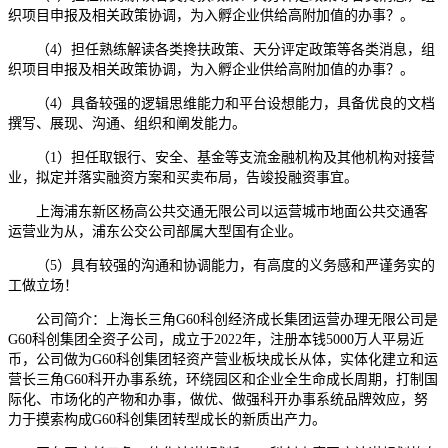
织项目申报及相关政策协调，为入孵企业供给高附加值的办事？。
（4）担任熟练解读各类搀扶政策、天分评定政策等各类消息，组
织项目申报及相关政策协调，为入孵企业供给高附加值的办事？。
（4）具备较强的逻辑思维能力和平台设想能力，具备优良的文档
撰写、展现、沟通、组织和阐发能力。
（1）担任取银行、安全、基金等支流金融机构及其他机构对接营
业，拟定并落实融资方案和买卖布局，告竣投融资事宜。
上海浦东新区杨高公共交通无限公司以运营城市地面公共交通客
运营业为从，浦东公交公司部属大型国有企业。
（5）具有较强的沟通和协调能力，有高度的义务感和严谨务实的
工做立场！
公司简介：上海长三角G60科创经济成长集团运营办理无限公司是
G60科创集团全资子公司，成立于2022年，注册本钱5000万人平易近
币，公司做为G60科创集团轻资产营业板块成长从体，实体化建立和运
营长三角G60科开办事系统，环绕园区和企业全生命成长周期，打制国
际化、市场化的产物和办事，做优、做强科开办事系统品牌效应，努
力于摸索构成G60科创集团转型成长的新质出产力。