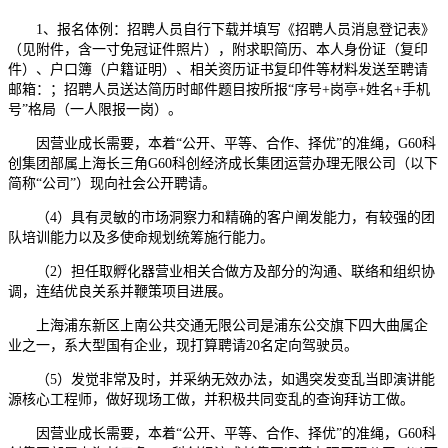
1、报名体例：招聘人员自行下载并填写《招聘人员消息登记表》
（见附件，含一寸免冠证件照片），附求职简历、本人身份证（复印
件）、户口簿（户籍证明）、相关资历证书复印件等材料发送至聘请
邮箱：；招聘人员送达简历时邮件题目按所报“序号+岗亭+姓名+手机
号”格局（一人限报一岗）。
因营业成长需要，本着“公开、平等、合作、择优”的准绳，G60科
创集团部属上海长三角G60科创经济成长集团运营办理无限公司（以下
简称“公司”）现向社会公开聘请。
（4）具有灵敏的市场洞察力和精确的客户阐发能力，有较强的团
队培训能力以及多使命规划统筹施行能力。
（2）担任取孵化器营业相关合做方及部分的沟通、联络和组织协
调，连结优良关系并鞭策项目进展。
上海浦东新区上南公共交通无限公司是浦东公交旗下四大曲属企
业之一，系大型国有企业，现打算聘请20名定向驾驶员。
（5）发觉非常及时，并采纳无效办法，如遇突发变乱当即演讲能
源核心工程师，做好现场工做，并积极共同变乱的查询拜访工做。
因营业成长需要，本着“公开、平等、合作、择优”的准绳，G60科