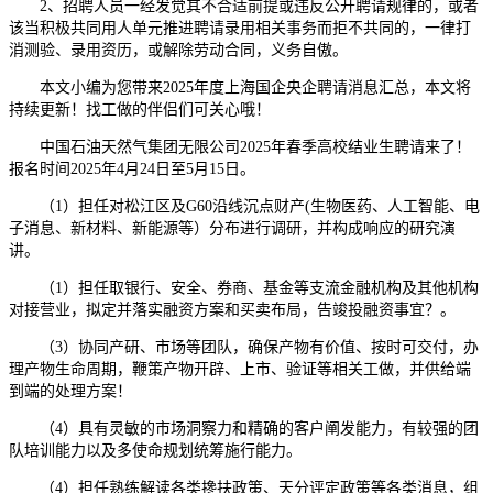
2、招聘人员一经发觉其不合适前提或违反公开聘请规律的，或者
该当积极共同用人单元推进聘请录用相关事务而拒不共同的，一律打
消测验、录用资历，或解除劳动合同，义务自傲。
本文小编为您带来2025年度上海国企央企聘请消息汇总，本文将
持续更新！找工做的伴侣们可关心哦！
中国石油天然气集团无限公司2025年春季高校结业生聘请来了！
报名时间2025年4月24日至5月15日。
（1）担任对松江区及G60沿线沉点财产(生物医药、人工智能、电
子消息、新材料、新能源等）分布进行调研，并构成响应的研究演
讲。
（1）担任取银行、安全、券商、基金等支流金融机构及其他机构
对接营业，拟定并落实融资方案和买卖布局，告竣投融资事宜？。
（3）协同产研、市场等团队，确保产物有价值、按时可交付，办
理产物生命周期，鞭策产物开辟、上市、验证等相关工做，并供给端
到端的处理方案！
（4）具有灵敏的市场洞察力和精确的客户阐发能力，有较强的团
队培训能力以及多使命规划统筹施行能力。
（4）担任熟练解读各类搀扶政策、天分评定政策等各类消息，组