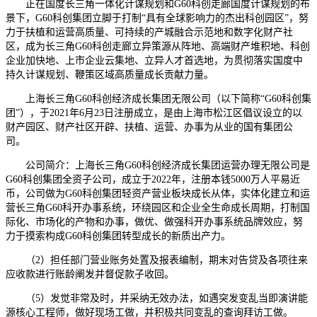
正在国度长三角一体化计谋规划和G60科创走廊国度计谋规划的布
景下，G60科创集团立脚于打制“具有全球影响力的杰出科创园区”，努
力于扶植和运营高质量、可持续的产城融合示范地和数字化财产社
区，成为长三角G60科创走廊立异策源从阵地、高端财产堆积地、科创
企业加快地、上市企业云集地、立异人才首选地，为贯彻落实国度中
持久计谋规划、鞭策区域高质量成长贡献力量。
上海长三角G60科创经济成长集团无限公司（以下简称“G60科创集
团”），于2021年6月23日注册成立，是由上海市松江区倡议设立的以
财产园区、财产社区开辟、扶植、运营、办事为从业的国有集团公
司。
公司简介：上海长三角G60科创经济成长集团运营办理无限公司是
G60科创集团全资子公司，成立于2022年，注册本钱5000万人平易近
币，公司做为G60科创集团轻资产营业板块成长从体，实体化建立和运
营长三角G60科开办事系统，环绕园区和企业全生命成长周期，打制国
际化、市场化的产物和办事，做优、做强科开办事系统品牌效应，努
力于摸索构成G60科创集团转型成长的新质出产力。
（2）担任部门营业账务处置及报表编制，期末对告贷及各项往来
应收款进行账龄阐发并督促款子收回。
（5）发觉非常及时，并采纳无效办法，如遇突发变乱当即演讲能
源核心工程师，做好现场工做，并积极共同变乱的查询拜访工做。