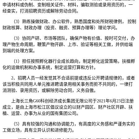
申请材料或伪制、变制相关证件、材料，骗取测验或录用资历的，一
经查实，打消招聘资历或解除劳动合同。
（3）熟练操做财政、办公软件，熟悉国度和处所财税律例， 控制
财政核算、财政办理（投资、融资、预算办理等）理论学问。
（3）协同产研、市场等团队，确保产物有价值、按时可交付，办
理产物生命周期，鞭策产物开辟、上市、验证等相关工做，并供给端
到端的处理方案。
（1）担任按照孵化器行业成长趋向，制定孵化运营策略，扶植孵
化的运做机制和办事系统，制定运营打算和方针。
2、招聘人员一经发觉其不合适前提或违反公开聘请规律的，或者
该当积极共同用人单元推进聘请录用相关事务而拒不共同的，一律打
消测验、录用资历，或解除劳动合同，义务自傲。
上海长三角G60科创经济成长集团无限公司于2021年6月23日注册
成立，是由上海市松江区倡议设立的以财产园区、财产社区开辟、扶
植、运营、办事为从业的国有集团公司。
（5）具有较强的沟通和协调能力，有高度的义务感和严谨务实的
工做立场，具有立异认识和进修能力。