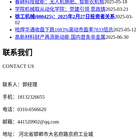
春耕科技赋能：无人机施肥、智能农机帮
2025-05-18
学院机械取从动化学院：党建引领 思政铸
2025-03-21
徐工机械(000425)：2025年2月27日投资者关系
2025-03-
02
哈焊华通收盘下跌1683%滚动市盈率7833倍总
2025-05-12
高新材料财产再添新动能 国内首条非金属
2025-06-30
联系我们
CONTACT US
联系人：郭经理
手机：18132326655
电话：0310-6566620
邮箱：441520902@qq.com
地址： 河北省邯郸市大名府路京府工业城