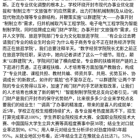
斯。正在专业优化调整的根本上，学校环绕开封市现代办事业优化提
拔和“制制立市”“文旅强市”的应然需求，出力打制机械制制及从动化、
现代物流办理等专业群结构，并鞭策实施“以群建院”大——办事开封
“制制立市”需求，归并机械取汽车工程学院、电子电气工程学院为智能
制制学院，同时挂牌成立阀门财产学院；办事开封“文旅强市”需求，归
并人文学院、旅逛学院部门专业为文化取旅逛学院……“有企业过去聘
请我们专业的结业生时会问‘为什么电子商务专业不正在财务经济学院
而正在旅逛学院’，我们总要注释半天。”数字经贸学院院长尤影之前正
在旅逛学院任职，采访中，她向记者讲述了这么一个细节。现在，颠
末“以群建院”大，学院间打破了横向壁垒，专业群的扶植将财产链的上
下逛进行贯通，正在课程扶植、人才培育等方面加强产教融合，构成
了“专业共建、课程共担、教材共编、师资共享、共用、劣势互补、协
调成长”的新款式，如许的“尴尬”也不复存正在。“‘以群建院’让两个学
院的专业劣势得以互补，加速了阀门财产的手艺研发取改革，让我们
的人才培育也焕发了新的朝气！”智能制制学院党总支向记者引见，“阀
门财产是我们开封市的保守劣势财产，比来很多多少企业来学校点名
要我们的结业生！”“调高”了办事的精准度，带来的是喜人的成就单：
近5年，学校正在校生规模持续扩大，各专业报考热度居高不下，招生
打算完成率达100%；学生界职业院校技术大赛、全国职业院校技术大
赛、中国国际大学生立异大赛等高程度赛事中获38项；结业生对口就
业率达到90。67%；用人单元对结业生分析评价对劲度持续5年超
95%。从就业地区分布看，近5年结业生正在豫就业占比达71。53%，