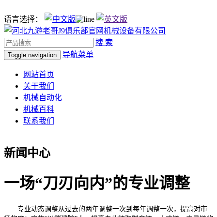
语言选择：
搜 索
导航菜单
Toggle navigation
网站首页
关于我们
机械自动化
机械百科
联系我们
新闻中心
一场“刀刃向内”的专业调整
专业动态调整从过去的两年调整一次到每年调整一次，提高对市