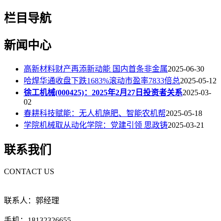
栏目导航
新闻中心
高新材料财产再添新动能 国内首条非金属
2025-06-30
哈焊华通收盘下跌1683%滚动市盈率7833倍总
2025-05-12
徐工机械(000425)：2025年2月27日投资者关系
2025-03-
02
春耕科技赋能：无人机施肥、智能农机帮
2025-05-18
学院机械取从动化学院：党建引领 思政铸
2025-03-21
联系我们
CONTACT US
联系人：郭经理
手机：18132326655