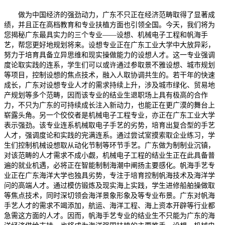
做为中国经济的强劲动力，广东不只正在经济范畴取得了显著成
绩，并且正在高档教育和专业扶植方面也引领全国。今天，我们将为
您揭秘广东最具实力的三个专业——设想、机械电子工程和帆海手
艺，帮您更好地规划将来。设想专业正在广东工业大学中大放异彩，
努力于培育具备立异思维和现实操做能力的设想人才。这一专业强调
度论取实践的连系，学生们可以或许通过参取景不雅设想、城市规划
等项目，控制设想的焦点技术，融入人取协调共生的。若干年的快速
成长，广东对设想专业人才的需求持续上升，涉及城市绿化、贸易地
产规划等多个范畴，因而该专业的结业生退职场上具有极高的合作
力，不只为广东的可持续成长注入新动力，也能正在更广漠的舞台上
崭露头角。另一个佼佼者是机械电子工程专业，亦正在广东工业大学
表示强劲。该专业连系机械取电子手艺的劣势，培育出复合型的手艺
人才，强调度论和实践的完满连系。通过尝试室摸索取企业练习，学
生们控制机械设想取从动化节制等环节手艺。广东做为制制业沉镇，
对该范畴的人才需求不成小觑，机械电子工程的结业生正在此具备普
遍的就业机遇，必将正在智能制制海潮中阐扬主要感化。帆海手艺专
业正在广东海洋大学也独具劣势，专注于培育控制帆海技术及海洋学
问的高端人才。通过模仿锻炼及现实海上实践，学生进修船舶操做取
等焦点技术，同时深切领会海洋景象形象及等专业布景。广东对帆海
手艺人才的需求不竭添加，航运、海洋工程、海上资本开辟等行业都
急需这方面的人才。因而，帆海手艺专业的结业生不只能为广东的海